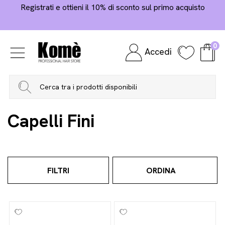
Registrati e ottieni il 10% di sconto sul primo acquisto
0
Accedi
Home
Hair Care
Conditioner
Capelli Fini
Capelli Fini
FILTRI
ORDINA