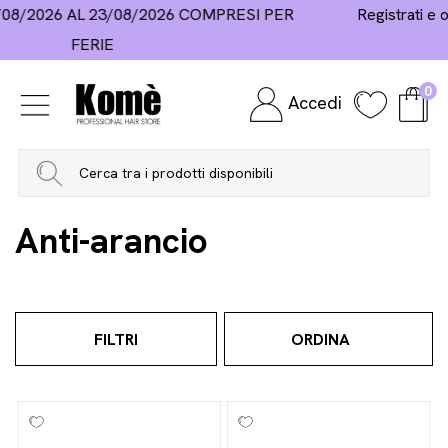
Registrati e ottieni il 10% di sconto sul primo acquisto
0
Accedi
Home
Hair Care
Maschere
Anti-arancio
Anti-arancio
FILTRI
ORDINA