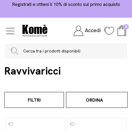
Registrati e ottieni il 10% di sconto sul primo acquisto
0
Accedi
Home
Styling And Finish
Styling
Ravvivaricci
Ravvivaricci
FILTRI
ORDINA