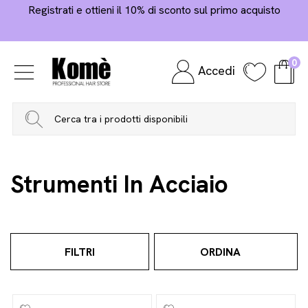
Registrati e ottieni il 10% di sconto sul primo acquisto
0
Accedi
Home
Viso E Corpo
Accessori Viso E Corpo
Strumenti In Acciaio
Strumenti In Acciaio
FILTRI
ORDINA