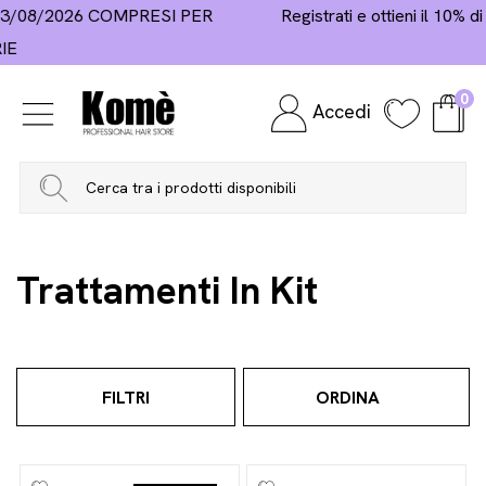
Registrati e ottieni il 10% di sconto sul primo acquisto
0
Accedi
Home
Hair Care
Trattamenti
Trattamenti In
Kit
Trattamenti In Kit
FILTRI
ORDINA