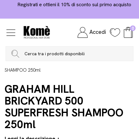
Registrati e ottieni il 10% di sconto sul primo acquisto
0
Accedi
Home
Hair Care
Shampoo
Prevenzione
Caduta
GRAHAM HILL BRICKYARD 500 SUPERFRESH
SHAMPOO 250ml
GRAHAM HILL
BRICKYARD 500
SUPERFRESH SHAMPOO
250ml
Leggi la descrizione +